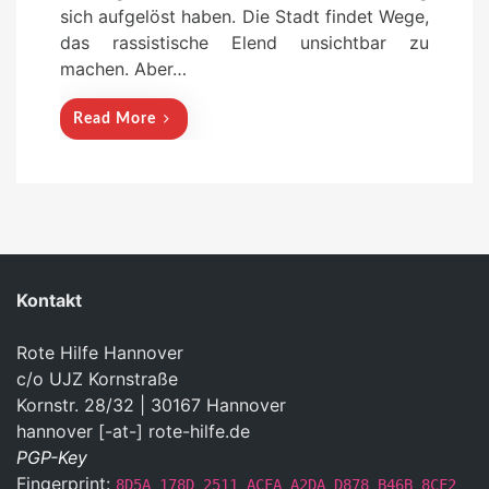
sich aufgelöst haben. Die Stadt findet Wege,
das rassistische Elend unsichtbar zu
machen. Aber…
Read More
Kontakt
Rote Hilfe Hannover
c/o UJZ Kornstraße
Kornstr. 28/32 | 30167 Hannover
hannover [-at-] rote-hilfe.de
PGP-Key
Fingerprint:
8D5A 178D 2511 ACFA A2DA D878 B46B 8CF2