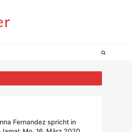
er
m
nna Fernandez spricht in
Jamal: Mo, 16. März 2020,