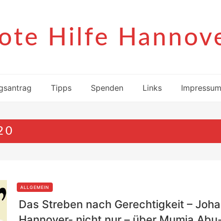
ote Hilfe Hannov
gsantrag
Tipps
Spenden
Links
Impressu
20
ALLGEMEIN
Das Streben nach Gerechtigkeit – Joha
Hannover- nicht nur – über Mumia Abu-