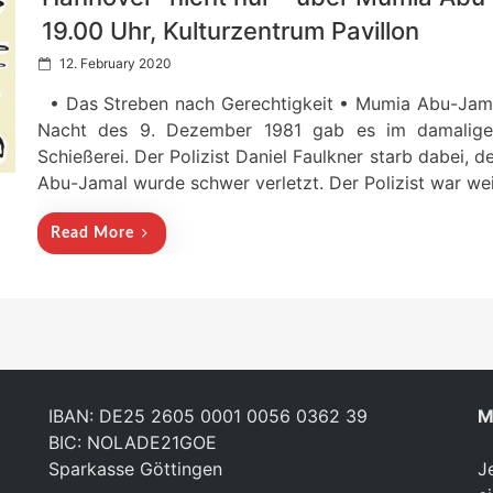
19.00 Uhr, Kulturzentrum Pavillon
P
12. February 2020
o
• Das Streben nach Gerechtigkeit • Mumia Abu-Jamal
s
t
Nacht des 9. Dezember 1981 gab es im damaligen 
e
Schießerei. Der Polizist Daniel Faulkner starb dabei, 
d
Abu-Jamal wurde schwer verletzt. Der Polizist war wei
o
n
Read More
IBAN: DE25 2605 0001 0056 0362 39
M
BIC: NOLADE21GOE
Sparkasse Göttingen
J