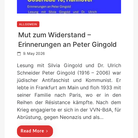
ALLGEMEIN
Mut zum Widerstand –
Erinnerungen an Peter Gingold
P
9. May 2026
o
Lesung mit Silvia Gingold und Dr. Ulrich
s
Schneider Peter Gingold (1916 – 2006) war
t
jüdischer Antifaschist und Kommunist. Er
e
lebte in Frankfurt am Main und floh 1933 mit
d
seiner Familie nach Paris, wo er in den
o
Reihen der Résistance kämpfte. Nach dem
n
Krieg engagierte er sich in der VVN-BdA, für
Abrüstung, gegen Neonazis und als…
Read More