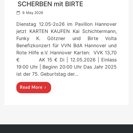
SCHERBEN mit BIRTE
P
9. May 2026
o
Dienstag 12.05-2o26 im Pavillon Hannover
s
jetzt KARTEN KAUFEN Kai Schichtermann,
t
Funky K. Götzner und Birte Volta
e
Benefizkonzert für VVN BdA Hannover und
d
Rote Hilfe e.V. Hannover Karten: VVK 13,70
o
€ AK 15 € Di | 12.05.2026 | Einlass
n
19:00 Uhr | Beginn 20:00 Uhr Das Jahr 2025
ist der 75. Geburtstag der…
Read More