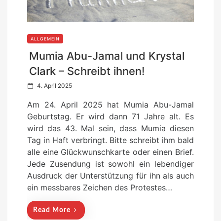
ALLGEMEIN
Mumia Abu-Jamal und Krystal
Clark – Schreibt ihnen!
P
4. April 2025
o
Am 24. April 2025 hat Mumia Abu-Jamal
s
Geburtstag. Er wird dann 71 Jahre alt. Es
t
wird das 43. Mal sein, dass Mumia diesen
e
Tag in Haft verbringt. Bitte schreibt ihm bald
d
alle eine Glückwunschkarte oder einen Brief.
o
Jede Zusendung ist sowohl ein lebendiger
n
Ausdruck der Unterstützung für ihn als auch
ein messbares Zeichen des Protestes…
Read More