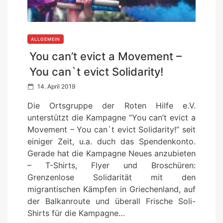
ALLGEMEIN
You can’t evict a Movement –
You can`t evict Solidarity!
P
14. April 2019
o
Die Ortsgruppe der Roten Hilfe e.V.
s
unterstützt die Kampagne “You can’t evict a
t
Movement – You can`t evict Solidarity!” seit
e
einiger Zeit, u.a. duch das Spendenkonto.
d
Gerade hat die Kampagne Neues anzubieten
o
– T-Shirts, Flyer und Broschüren:
n
Grenzenlose Solidarität mit den
migrantischen Kämpfen in Griechenland, auf
der Balkanroute und überall Frische Soli-
Shirts für die Kampagne…