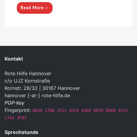
Read More
Kontakt
Rote Hilfe Hannover
c/o UJZ Kornstraße
Kornstr. 28/32 | 30167 Hannover
hannover [-at-] rote-hilfe.de
PGP-Key
Fingerprint:
8D5A 178D 2511 ACFA A2DA D878 B46B 8CF2
C7A1 3F87
Sprechstunde