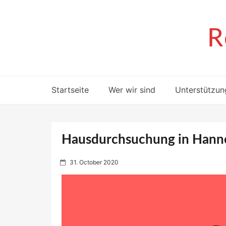
Skip
to
content
R
Startseite
Wer wir sind
Unterstützun
Hausdurchsuchung in Hann
P
31. October 2020
o
s
t
e
d
o
n