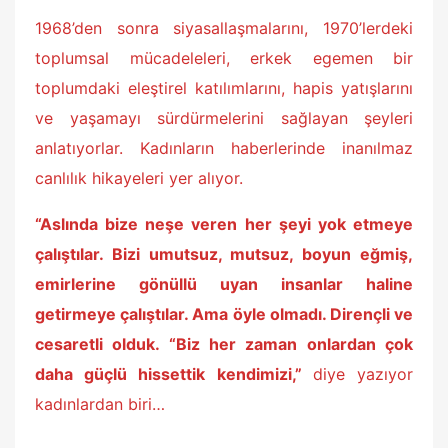
1968’den sonra siyasallaşmalarını, 1970’lerdeki
toplumsal mücadeleleri, erkek egemen bir
toplumdaki eleştirel katılımlarını, hapis yatışlarını
ve yaşamayı sürdürmelerini sağlayan şeyleri
anlatıyorlar. Kadınların haberlerinde inanılmaz
canlılık hikayeleri yer alıyor.
“Aslında bize neşe veren her şeyi yok etmeye
çalıştılar. Bizi umutsuz, mutsuz, boyun eğmiş,
emirlerine gönüllü uyan insanlar haline
getirmeye çalıştılar. Ama öyle olmadı. Dirençli ve
cesaretli olduk. “Biz her zaman onlardan çok
daha güçlü hissettik kendimizi,”
diye yazıyor
kadınlardan biri…