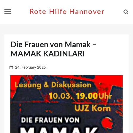
Skip
to
Rote Hilfe Hannover
content
Die Frauen von Mamak –
MAMAK KADINLARI
P
24. February 2025
o
s
t
e
d
o
n