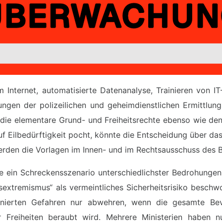
 Internet, automatisierte Datenanalyse, Trainieren von
ungen der polizeilichen und geheimdienstlichen Ermittlung
ie elementare Grund- und Freiheitsrechte ebenso wie den 
f Eilbedürftigkeit pocht, könnte die Entscheidung über d
den die Vorlagen im Innen- und im Rechtsausschuss des Bu
ein Schreckensszenario unterschiedlichster Bedrohungen,
nksextremismus“ als vermeintliches Sicherheitsrisiko besc
inierten Gefahren nur abwehren, wenn die gesamte Bev
r Freiheiten beraubt wird. Mehrere Ministerien haben n