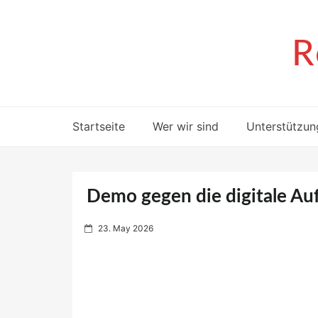
Skip
to
content
R
Startseite
Wer wir sind
Unterstützun
Demo gegen die digitale Auf
P
23. May 2026
o
s
t
e
d
o
n