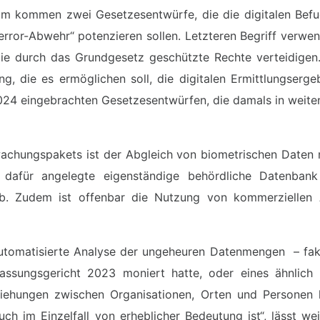
m kommen zwei Gesetzesentwürfe, die die digitalen Befug
rror-Abwehr“ potenzieren sollen. Letzteren Begriff verwen
ie durch das Grundgesetz geschützte Rechte verteidigen
g, die es ermöglichen soll, die digitalen Ermittlungserg
024 eingebrachten Gesetzesentwürfen, die damals in weiten
wachungspakets ist der Abgleich von biometrischen Daten
 dafür angelegte eigenständige behördliche Datenban
ab. Zudem ist offenbar die Nutzung von kommerziellen 
automatisierte Analyse der ungeheuren Datenmengen – fakti
ssungsgericht 2023 moniert hatte, oder eines ähnlich 
ziehungen zwischen Organisationen, Orten und Personen h
 auch im Einzelfall von erheblicher Bedeutung ist“, lässt we