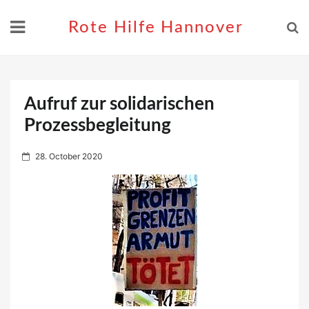
Skip
to
Rote Hilfe Hannover
content
Aufruf zur solidarischen
Prozessbegleitung
P
28. October 2020
o
s
t
e
d
o
n