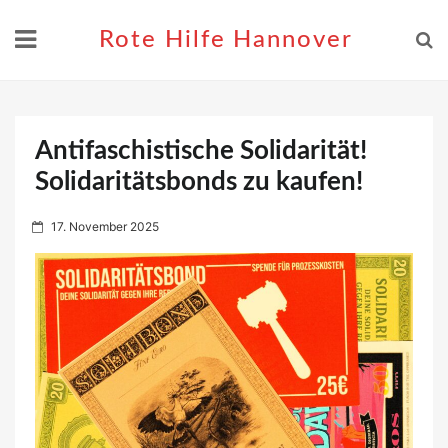
Skip
to
Rote Hilfe Hannover
content
Antifaschistische Solidarität!
Solidaritätsbonds zu kaufen!
P
17. November 2025
o
s
t
e
d
o
n