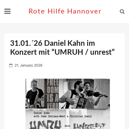
Skip
to
Rote Hilfe Hannover
content
31.01.´26 Daniel Kahn im
Konzert mit “UMRUH / unrest”
P
21. January 2026
o
s
t
e
d
o
n